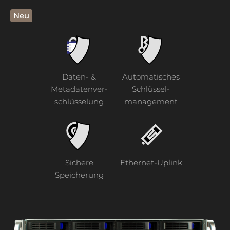
Neu
Daten- &
Automatisches
Metadatenver-
Schlüssel-
schlüsselung
management
Sichere
Ethernet-Uplink
Speicherung