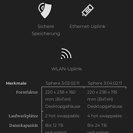
Sichere
Ethernet-Uplink
Speicherung
WLAN-Uplink
Sphere 3:02:02:11
Sphere 3:04:02:11
Merkmale
Formfaktor
220 x 238 x 160
220 x 238 x 195
mm (BxTxH)
mm (BxTxH)
Desktopgehäuse
Desktopgehäuse
Laufwerkplätze
2 hot-swappable
4 hot-swappable
Datenkapazität
Bis 12 TB
Bis 24 TB
redundant
redundant