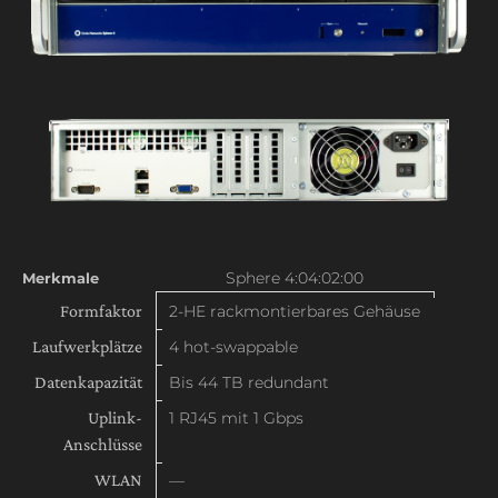
Sphere 4:04:02:00
Merkmale
Formfaktor
2-HE rackmontierbares Gehäuse
Laufwerkplätze
4 hot-swappable
Datenkapazität
Bis 44 TB redundant
Uplink-
1 RJ45 mit 1 Gbps
Anschlüsse
WLAN
—