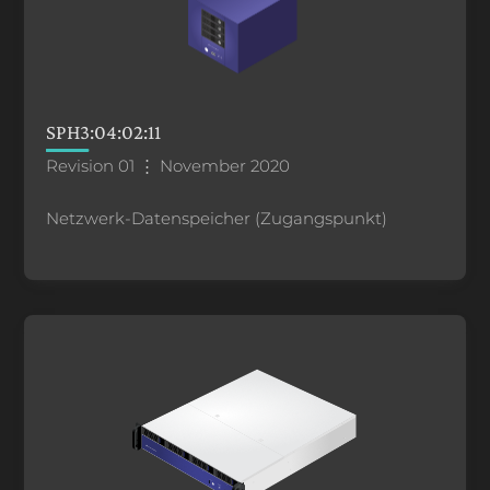
SPH3:04:02:11
Revision 01 ⋮ November 2020
Netzwerk-Datenspeicher (Zugangspunkt)